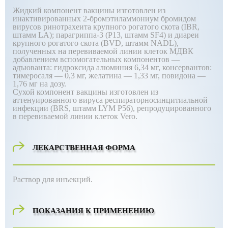
Жидкий компонент вакцины изготовлен из
инактивированных 2-бромэтиламмониум бромидом
вирусов ринотрахеита крупного рогатого скота (IBR,
штамм LA); парагриппа-3 (Р13, штамм SF4) и диареи
крупного рогатого скота (BVD, штамм NADL),
полученных на перевиваемой линии клеток МДВК
добавлением вспомогательных компонентов —
адъюванта: гидроксида алюминия 6,34 мг, консервантов:
тимеросаля — 0,3 мг, желатина — 1,33 мг, повидона —
1,76 мг на дозу.
Сухой компонент вакцины изготовлен из
аттенуированного вируса респираторносинцитиальной
инфекции (BRS, штамм LYM Р56), репродуцированного
в перевиваемой линии клеток Vero.
ЛЕКАРСТВЕННАЯ ФОРМА
Раствор для инъекций.
ПОКАЗАНИЯ К ПРИМЕНЕНИЮ