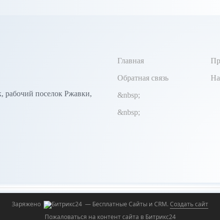
Главная
Пр
Обратная связь
На
к, рабочий поселок Ржавки,
&nbsp;
&nbsp;
Заряжено
— Бесплатные Сайты и CRM.
Создать сайт
Пожаловаться на контент cайта в
Битрикс24