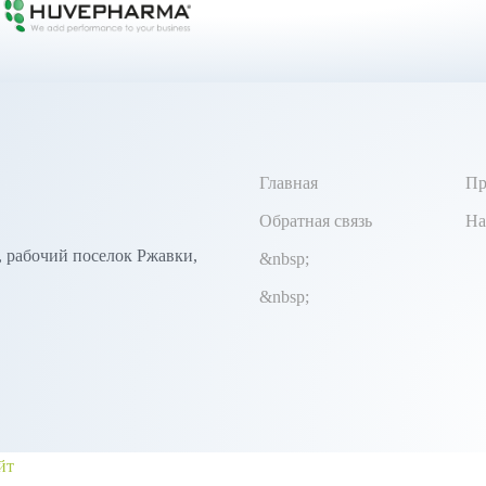
Главная
Пр
Обратная связь
На
, рабочий поселок Ржавки,
&nbsp;
&nbsp;
йт