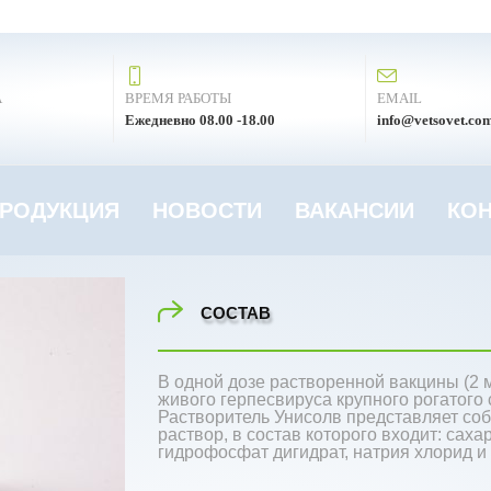
А
ВРЕМЯ РАБОТЫ
EMAIL
Ежедневно 08.00 -18.00
info@vetsovet.co
РОДУКЦИЯ
НОВОСТИ
ВАКАНСИИ
КО
СОСТАВ
В одной дозе растворенной вакцины (2 
живого герпесвируса крупного рогатого 
Растворитель Унисолв представляет с
раствор, в состав которого входит: сах
гидрофосфат дигидрат, натрия хлорид и