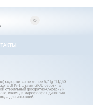
m
НТАКТЫ
мл) содержится не менее 5,7 lg ТЦД50
скота BHV-1 штамм GK/D серотипа I.
обой стерильный фосфатно-буферный
ароза, калия дигидрофосфат, динатрия
 вода для инъекций.