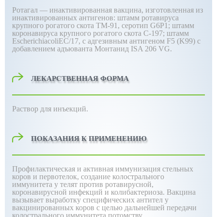
Ротагал — инактивированная вакцина, изготовленная из
инактивированных антигенов: штамм ротавируса
крупного рогатого скота ТМ-91, серотип G6P1; штамм
коронавируса крупного рогатого скота С-197; штамм
EscherichiacoliEC/17, с адгезивным антигеном F5 (K99) с
добавлением адъюванта Монтанид ISA 206 VG.
ЛЕКАРСТВЕННАЯ ФОРМА
Раствор для инъекций.
ПОКАЗАНИЯ К ПРИМЕНЕНИЮ
Профилактическая и активная иммунизация стельных
коров и первотелок, создание колострального
иммунитета у телят против ротавирусной,
коронавирусной инфекций и колибактериоза. Вакцина
вызывает выработку специфических антител у
вакцинированных коров с целью дальнейшей передачи
колострального иммунитета потомству.