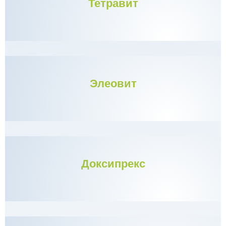
Тетравит
Элеовит
Доксипрекс